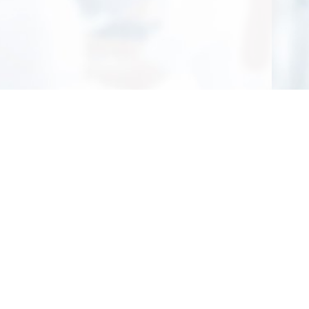
Give Us a Call
at: (480) 624-
2500